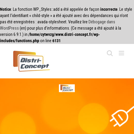
Notice
: La fonction WP_Styles::add a été appelée de façon
incorrecte
. Le style
ayant l’identifiant « child-style » a été ajouté avec des dépendances qui n’ont
pas été enregistrées : avada-stylesheet. Veuillez lire
Débogage dans
WordPress
(en) pour plus d’informations. (Ce message a été ajouté à la
version 6.9.1.) in
/home/cytwvzg/www.distri-concept.fr/wp-
includes/functions.php
on line
6131
Passer
au
contenu