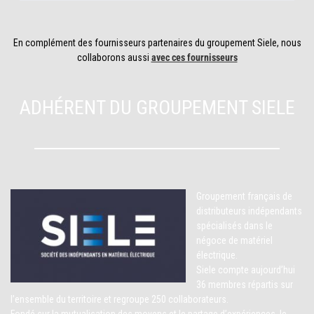
En complément des fournisseurs partenaires du groupement Siele, nous
collaborons aussi
avec ces fournisseurs
ADHÉRENT DU GROUPEMENT SIELE
Groupement français de
distributeurs indépendants
spécialisés dans le
négoce de matériel
électrique.
Siele compte aujourd’hui
36 membres répartis sur
l’ensemble du territoire et regroupe 250 collaborateurs.
Fondé sur la mutualisation des moyens et le partage d’expériences, le